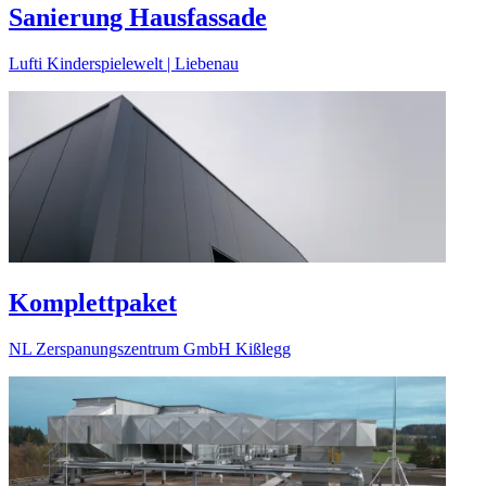
Sanierung Hausfassade
Lufti Kinderspielewelt | Liebenau
Komplettpaket
NL Zerspanungszentrum GmbH Kißlegg